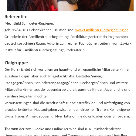
Referentin:
Mechthild Schroeter-Rupieper,
geb. 1964, aus Gelsenkirchen, Deutschland,
www.familientrauerbegleitung.de
Gründerin der Familientrauerbegleitung, Fortbildungsreferentin im gesamten
deutschsprachigen Raum, Autorin zahlreicher Fachbücher, Leiterin von „Lavia –
Institut für Familientrauerbegleitung“, Podcasterin
Zielgruppe
:
Der Kurs richtet sich vor allem an haupt- und ehrenamtliche Mitarbeiter/innen
aus dem Hospiz, aber auch Pflegefachkräfte, Bestatter/innen,
Pädagogen/innen, Behindertenpädagog/innen, Seelsorger/innen und weitere
Mitarbeiter/innen aus der Jugendarbeit, die trauernde Kinder, Jugendliche und
Familien begleiten möchten.
Voraussetzungen sind die Bereitschaft zur Selbstreflexion und Anfertigung von
praxisorientierten Hausaufgaben zwischen den einzelnen Treffen. Keine eigene
akute Trauer. Anmeldebogen u. Flyer bitte online downloaden oder anfordern.
Themen
der zwei Blöcke und Online Termine sind u. a. Praxisorientierter
Umgang mit dem Lavia Lebensweg- und Trauermodell und anderen Modellen,