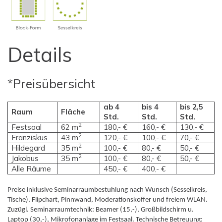
Details
*Preisübersicht
ab 4
bis 4
bis 2,5
Raum
Fläche
Std.
Std.
Std.
2
Festsaal
62 m
180,- €
160,- €
130,- €
2
Franziskus
43 m
120,- €
100,- €
70,- €
2
Hildegard
35 m
100,- €
80,- €
50,- €
2
Jakobus
35 m
100,- €
80,- €
50,- €
Alle Räume
450,- €
400,- €
Preise inklusive Seminarraumbestuhlung nach Wunsch (Sesselkreis,
Tische), Flipchart, Pinnwand, Moderationskoffer und freiem WLAN.
Zuzügl. Seminarraumtechnik: Beamer (15,-), Großbildschirm u.
Laptop (30,-), Mikrofonanlage im Festsaal. Technische Betreuung: