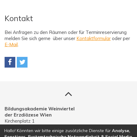
Kontakt
Bei Anfragen zu den Räumen oder für Terminreservierung
melden Sie sich gerne über unser
Kontaktformular
oder per
E-Mail
.
Bildungsakademie Weinviertel
der Erzdiözese Wien
Kirchenplatz 1
A-2191 Gaweinstal
Hallo! Könnten wir bitte einige zusätzliche Dienste für
Analyse,
Sonstiges, Systemtechnische Notwendigkeit & Social Media