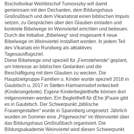
Bischofsvikar Weihbischof Turnovszky will damit
gemeinsam mit den Dechanten, dem Bildungshaus
Großrußbach und dem Vikariatsrat einen biblischen Impuls
setzen, zu Gesprächen über den Glauben einladen und
konkrete Bibelwege im Weinviertel errichten und betreuen.
Durch die Initiative „Bibelweg“ sind insgesamt 4 neue
Bibelwege im Weinviertel installiert worden. In jedem Teil
des Vikariats ein Rundweg als attraktives
Tagesausflugsziel.
Diese Bibelwege sind speziell für „Fernstehende“ geplant,
um Interesse an biblischen Gedanken und die
Beschäftigung mit dem Glauben zu wecken. Die
Hauptzielgruppe Familien u. Kinder wurde speziell 2016 in
Gaubitsch u. 2017 in Stetten-Harmannsdorf entwickelt
(Kinderangebote). Eigene Kinderbegleithefte können dort
mitgenommen werden. Ein Begleitheft für (Ehe-)Paare gibt
es in Gaubitsch. Der Schwerpunkt „biblische
Frauengestalten“ wurde in Spannberg umgesetzt. Jährlich
wurden im Sommer eine „Pilgerwoche“ im Weinviertel über
das Bildungshaus Großrußbach organisiert. Die
Bildungsakademie Weinviertel wird diesen Schwerpunkt