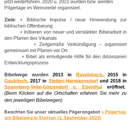
jetzt weiterführen. 2020 u. 2021 wurden bzw. werden
Pilgertage im Weinviertel organisiert.
Ziele
: + Biblische Impulse / neue Hinwendung zur
biblischen Offenbarung
+ Initiieren von neuer und verstärkter Bibelarbeit in
den Pfarren des Vikariats
+ Zeitgemäße Verkündigung – organisiert
gemeinsam mit Pfarren vor Ort
+ Bibel als ermutigende Hilfe für den diözesanen
Entwicklungsprozess
Bibelwege wurden
2013 in
Ravelsbach
, 2015 in
Gaubitsch
, 2017 in
Stetten-Harmannsdorf
und 2018 in
Spannberg-Velm-Götzendorf u. Ebenthal
eröffnet.
(Beim Klicken auf die Ortschaften erfahren Sie mehr zu
den jeweiligen B
ibelwegen
)
Beachten Sie unser aktuelles Pilgerangebot
> Pilgertag
am Bibelweg in Stetten (1. September 2023)