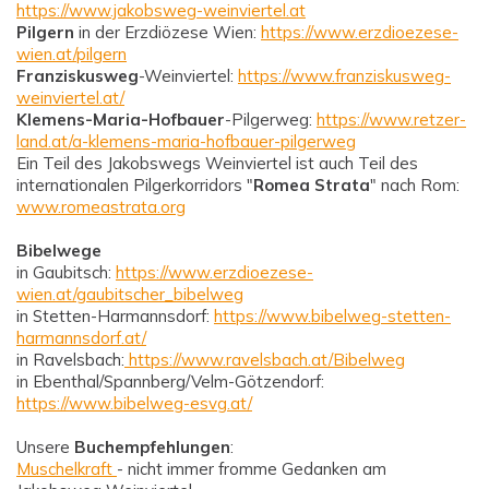
https://www.jakobsweg-weinviertel.at
Pilgern
in der Erzdiözese Wien:
https://www.erzdioezese-
wien.at/pilgern
Franziskusweg
-Weinviertel:
https://www.franziskusweg-
weinviertel.at/
Klemens-Maria-Hofbauer
-Pilgerweg:
https://www.retzer-
land.at/a-klemens-maria-hofbauer-pilgerweg
Ein Teil des Jakobswegs Weinviertel ist auch Teil des
internationalen Pilgerkorridors "
Romea Strata
" nach Rom:
www.romeastrata.org
Bibelwege
in Gaubitsch:
https://www.erzdioezese-
wien.at/gaubitscher_bibelweg
in Stetten-Harmannsdorf:
https://www.bibelweg-stetten-
harmannsdorf.at/
in Ravelsbach:
https://www.ravelsbach.at/Bibelweg
in Ebenthal/Spannberg/Velm-Götzendorf:
https://www.bibelweg-esvg.at/
Unsere
Buchempfehlungen
:
Muschelkraft
- nicht immer fromme Gedanken am