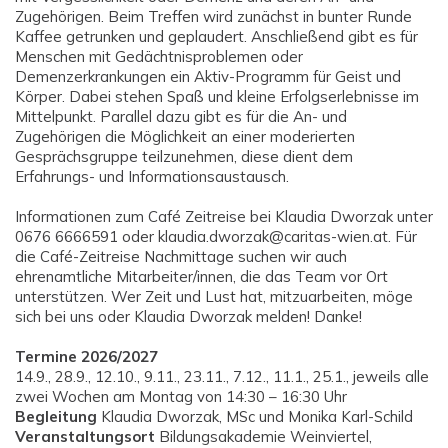
Zugehörigen. Beim Treffen wird zunächst in bunter Runde
Kaffee getrunken und geplaudert. Anschließend gibt es für
Menschen mit Gedächtnisproblemen oder
Demenzerkrankungen ein Aktiv-Programm für Geist und
Körper. Dabei stehen Spaß und kleine Erfolgserlebnisse im
Mittelpunkt. Parallel dazu gibt es für die An- und
Zugehörigen die Möglichkeit an einer moderierten
Gesprächsgruppe teilzunehmen, diese dient dem
Erfahrungs- und Informationsaustausch.
Informationen zum Café Zeitreise bei Klaudia Dworzak unter
0676 6666591 oder klaudia.dworzak@caritas-wien.at. Für
die Café-Zeitreise Nachmittage suchen wir auch
ehrenamtliche Mitarbeiter/innen, die das Team vor Ort
unterstützen. Wer Zeit und Lust hat, mitzuarbeiten, möge
sich bei uns oder Klaudia Dworzak melden! Danke!
Termine 2026/2027
14.9., 28.9., 12.10., 9.11., 23.11., 7.12., 11.1., 25.1., jeweils alle
zwei Wochen am Montag von 14:30 – 16:30 Uhr
Begleitung
Klaudia Dworzak, MSc und Monika Karl-Schild
Veranstaltungsort
Bildungsakademie Weinviertel,