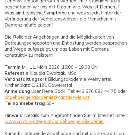
Lebenssituation getroffen werden. Im 3-stündigen Kurs
beschäftigen wir uns mit Fragen wie: Was ist Demenz?
Was sind typische Symptome und was steckt hinter der
Veränderung der Verhaltensweisen, die Menschen mit
Demenz häufig zeigen?
Die Rolle der Angehörigen und die Möglichkeiten von
Betreuungsangeboten und Entlastung werden besprochen
und Wege aufgezeigt, um das Leben mit Demenz
konstruktiv zu meistern.
Termin
Mi., 11. März 2026, 16:00 – 19:00 Uhr
Referentin
Klaudia Dworzak, MSc
Veranstaltungsort
Bildungsakademie Weinviertel,
Kirchenplatz 1, 2191 Gaweinstal
Anmeldung
über René Böckl, Tel: +43 676 682 44 75 oder
angehoerigenakademie@caritas-wien.at
Teilnahmebeitrag
50,-
Hinweis
: Details zum Angebot finden Sie im Internet unter:
www.caritas-pflege.at/ angehoerigenakademie
Kurse für pflegende Angehörige sind mit bis zu € 200,- pro