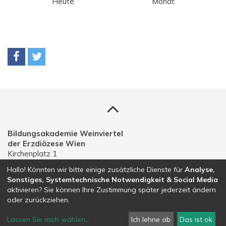
Heute
Monat
Bildungsakademie Weinviertel
der Erzdiözese Wien
Kirchenplatz 1
A-2191 Gaweinstal
Hallo! Könnten wir bitte einige zusätzliche Dienste für
Analyse,
Sonstiges, Systemtechnische Notwendigkeit & Social Media
Telefon: 02574 30203
aktivieren? Sie können Ihre Zustimmung später jederzeit ändern
E-Mail:
bildungsakademie.weinviertel@edw.or.at
oder zurückziehen.
Lassen Sie mich wählen
...
Ich lehne ab
Das ist ok