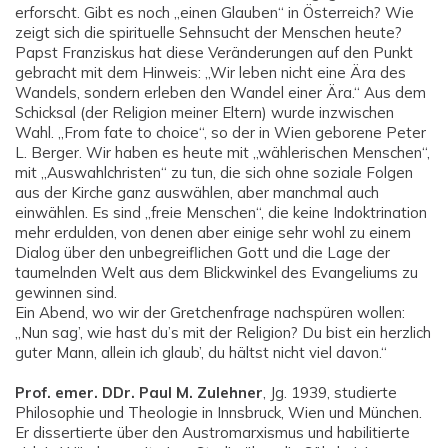
erforscht. Gibt es noch „einen Glauben“ in Österreich? Wie
zeigt sich die spirituelle Sehnsucht der Menschen heute?
Papst Franziskus hat diese Veränderungen auf den Punkt
gebracht mit dem Hinweis: „Wir leben nicht eine Ära des
Wandels, sondern erleben den Wandel einer Ära.“ Aus dem
Schicksal (der Religion meiner Eltern) wurde inzwischen
Wahl. „From fate to choice“, so der in Wien geborene Peter
L. Berger. Wir haben es heute mit „wählerischen Menschen“,
mit „Auswahlchristen“ zu tun, die sich ohne soziale Folgen
aus der Kirche ganz auswählen, aber manchmal auch
einwählen. Es sind „freie Menschen“, die keine Indoktrination
mehr erdulden, von denen aber einige sehr wohl zu einem
Dialog über den unbegreiflichen Gott und die Lage der
taumelnden Welt aus dem Blickwinkel des Evangeliums zu
gewinnen sind.
Ein Abend, wo wir der Gretchenfrage nachspüren wollen:
„Nun sag’, wie hast du’s mit der Religion? Du bist ein herzlich
guter Mann, allein ich glaub’, du hältst nicht viel davon.“
Prof. emer. DDr. Paul M. Zulehner
, Jg. 1939, studierte
Philosophie und Theologie in Innsbruck, Wien und München.
Er dissertierte über den Austromarxismus und habilitierte