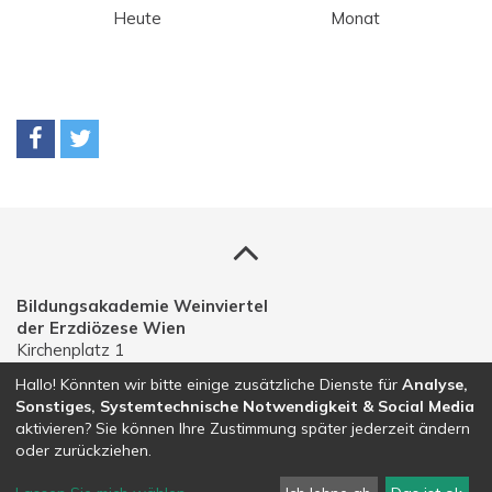
Heute
Monat
Bildungsakademie Weinviertel
der Erzdiözese Wien
Kirchenplatz 1
A-2191 Gaweinstal
Hallo! Könnten wir bitte einige zusätzliche Dienste für
Analyse,
Sonstiges, Systemtechnische Notwendigkeit & Social Media
Telefon: 02574 30203
aktivieren? Sie können Ihre Zustimmung später jederzeit ändern
E-Mail:
bildungsakademie.weinviertel@edw.or.at
oder zurückziehen.