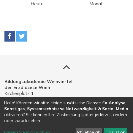
Heute
Monat
Bildungsakademie Weinviertel
der Erzdiözese Wien
Kirchenplatz 1
A-2191 Gaweinstal
Hallo! Könnten wir bitte einige zusätzliche Dienste für
Analyse,
Sonstiges, Systemtechnische Notwendigkeit & Social Media
Telefon: 02574 30203
aktivieren? Sie können Ihre Zustimmung später jederzeit ändern
E-Mail:
bildungsakademie.weinviertel@edw.or.at
oder zurückziehen.
Lassen Sie mich wählen
...
Ich lehne ab
Das ist ok