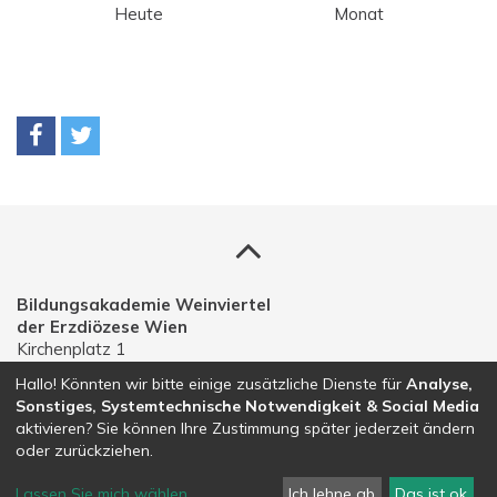
Heute
Monat
Bildungsakademie Weinviertel
der Erzdiözese Wien
Kirchenplatz 1
A-2191 Gaweinstal
Hallo! Könnten wir bitte einige zusätzliche Dienste für
Analyse,
Sonstiges, Systemtechnische Notwendigkeit & Social Media
Telefon: 02574 30203
aktivieren? Sie können Ihre Zustimmung später jederzeit ändern
E-Mail:
bildungsakademie.weinviertel@edw.or.at
oder zurückziehen.
Lassen Sie mich wählen
...
Ich lehne ab
Das ist ok