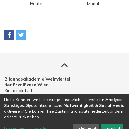
Heute
Monat
Bildungsakademie Weinviertel
der Erzdiözese Wien
Kirchenplatz 1
A-2191 Gaweinstal
Hallo! Könnten wir bitte einige zusätzliche Dienste für
Analyse,
Sonstiges, Systemtechnische Notwendigkeit & Social Media
Telefon: 02574 30203
aktivieren? Sie können Ihre Zustimmung später jederzeit ändern
E-Mail:
bildungsakademie.weinviertel@edw.or.at
oder zurückziehen.
Lassen Sie mich wählen
...
Ich lehne ab
Das ist ok