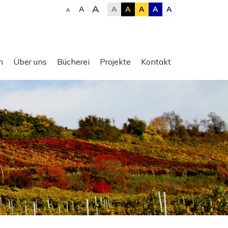
A
A
A
A
A
A
A
A
n
Über uns
Bücherei
Projekte
Kontakt