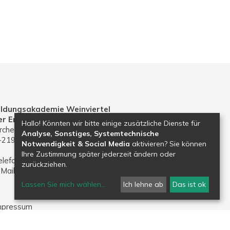
ildungsakademie Weinviertel
er Erzdiözese Wien
Hallo! Könnten wir bitte einige zusätzliche Dienste für
rchenplatz 1
Analyse, Sonstiges, Systemtechnische
-2191 Gaweinstal
Notwendigkeit & Social Media
aktivieren? Sie können
Ihre Zustimmung später jederzeit ändern oder
elefon: 02574 30203
zurückziehen.
-Mail:
bildungsakademie.weinviertel@edw.or.at
Lassen Sie mich wählen
...
Ich lehne ab
Das ist ok
mpressum
atenschutz