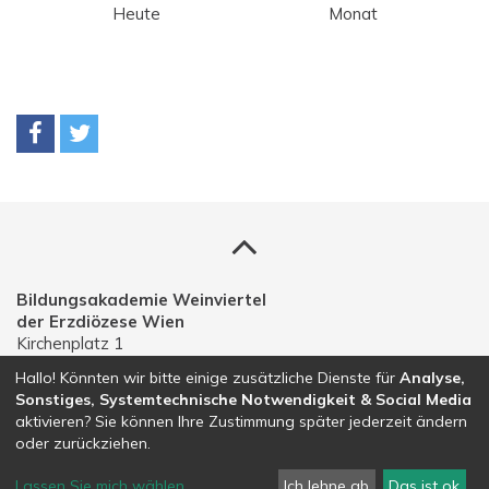
Heute
Monat
Bildungsakademie Weinviertel
der Erzdiözese Wien
Kirchenplatz 1
A-2191 Gaweinstal
Hallo! Könnten wir bitte einige zusätzliche Dienste für
Analyse,
Sonstiges, Systemtechnische Notwendigkeit & Social Media
Telefon: 02574 30203
aktivieren? Sie können Ihre Zustimmung später jederzeit ändern
E-Mail:
bildungsakademie.weinviertel@edw.or.at
oder zurückziehen.
Lassen Sie mich wählen
...
Ich lehne ab
Das ist ok