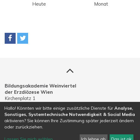
Heute
Monat
Bildungsakademie Weinviertel
der Erzdiözese Wien
Kirchenplatz 1
A-2191 Gaweinstal
Hallo! Könnten wir bitte einige zusätzliche Dienste für
Analyse,
Sonstiges, Systemtechnische Notwendigkeit & Social Media
Telefon: 02574 30203
aktivieren? Sie können Ihre Zustimmung später jederzeit ändern
E-Mail:
bildungsakademie.weinviertel@edw.or.at
oder zurückziehen.
Lassen Sie mich wählen
...
Ich lehne ab
Das ist ok