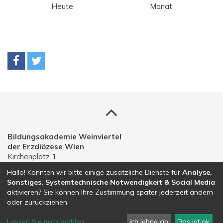
Heute
Monat
Bildungsakademie Weinviertel
der Erzdiözese Wien
Kirchenplatz 1
A-2191 Gaweinstal
Hallo! Könnten wir bitte einige zusätzliche Dienste für
Analyse,
Sonstiges, Systemtechnische Notwendigkeit & Social Media
Telefon: 02574 30203
aktivieren? Sie können Ihre Zustimmung später jederzeit ändern
E-Mail:
bildungsakademie.weinviertel@edw.or.at
oder zurückziehen.
Lassen Sie mich wählen
...
Ich lehne ab
Das ist ok