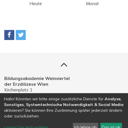
Heute
Monat
Bildungsakademie Weinviertel
der Erzdiözese Wien
Kirchenplatz 1
A-2191 Gaweinstal
Hallo! Könnten wir bitte einige zusätzliche Dienste für
Analyse,
Sonstiges, Systemtechnische Notwendigkeit & Social Media
Telefon: 02574 30203
aktivieren? Sie können Ihre Zustimmung später jederzeit ändern
E-Mail:
bildungsakademie.weinviertel@edw.or.at
oder zurückziehen.
Lassen Sie mich wählen
...
Ich lehne ab
Das ist ok