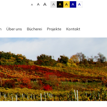
A
A
A
A
A
A
A
A
n
Über uns
Bücherei
Projekte
Kontakt