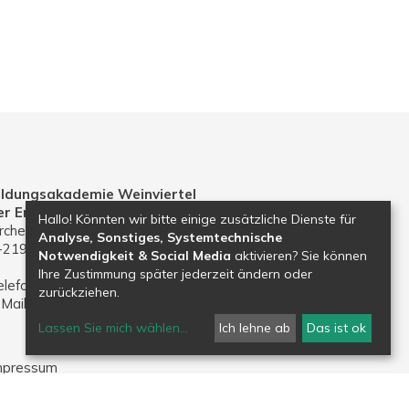
ildungsakademie Weinviertel
er Erzdiözese Wien
Hallo! Könnten wir bitte einige zusätzliche Dienste für
rchenplatz 1
Analyse, Sonstiges, Systemtechnische
-2191 Gaweinstal
Notwendigkeit & Social Media
aktivieren? Sie können
Ihre Zustimmung später jederzeit ändern oder
elefon: 02574 30203
zurückziehen.
-Mail:
bildungsakademie.weinviertel@edw.or.at
Lassen Sie mich wählen
...
Ich lehne ab
Das ist ok
mpressum
atenschutz