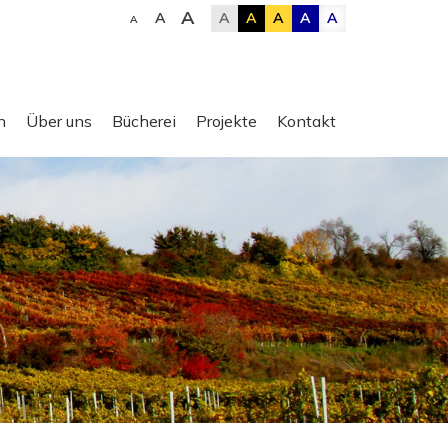
A
A
A
A
A
A
A
A
n
Über uns
Bücherei
Projekte
Kontakt