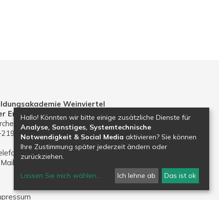
ildungsakademie Weinviertel
er Erzdiözese Wien
Hallo! Könnten wir bitte einige zusätzliche Dienste für
rchenplatz 1
Analyse, Sonstiges, Systemtechnische
-2191 Gaweinstal
Notwendigkeit & Social Media
aktivieren? Sie können
Ihre Zustimmung später jederzeit ändern oder
elefon: 02574 30203
zurückziehen.
-Mail:
bildungsakademie.weinviertel@edw.or.at
Lassen Sie mich wählen
...
Ich lehne ab
Das ist ok
mpressum
atenschutz