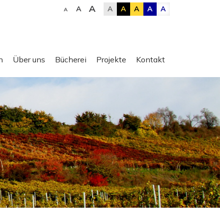
A
A
A
A
A
A
A
A
n
Über uns
Bücherei
Projekte
Kontakt