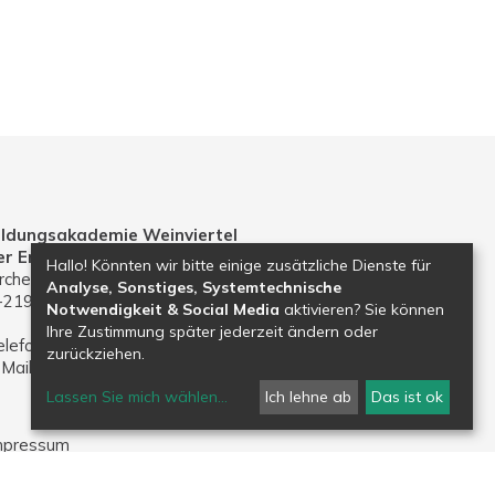
ildungsakademie Weinviertel
er Erzdiözese Wien
Hallo! Könnten wir bitte einige zusätzliche Dienste für
rchenplatz 1
Analyse, Sonstiges, Systemtechnische
-2191 Gaweinstal
Notwendigkeit & Social Media
aktivieren? Sie können
Ihre Zustimmung später jederzeit ändern oder
elefon: 02574 30203
zurückziehen.
-Mail:
bildungsakademie.weinviertel@edw.or.at
Lassen Sie mich wählen
...
Ich lehne ab
Das ist ok
mpressum
atenschutz