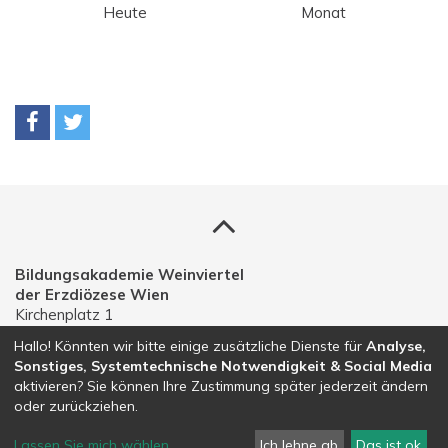
Heute
Monat
Bildungsakademie Weinviertel
der Erzdiözese Wien
Kirchenplatz 1
A-2191 Gaweinstal
Hallo! Könnten wir bitte einige zusätzliche Dienste für
Analyse,
Sonstiges, Systemtechnische Notwendigkeit & Social Media
Telefon: 02574 30203
aktivieren? Sie können Ihre Zustimmung später jederzeit ändern
E-Mail:
bildungsakademie.weinviertel@edw.or.at
oder zurückziehen.
Lassen Sie mich wählen
...
Ich lehne ab
Das ist ok