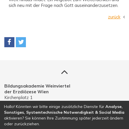
sich neu mit der Frage nach Gott auseinanderzusetzen.
zurück
Bildungsakademie Weinviertel
der Erzdiözese Wien
Kirchenplatz 1
A-2191 Gaweinstal
Hallo! Könnten wir bitte einige zusätzliche Dienste für
Analyse,
Sonstiges, Systemtechnische Notwendigkeit & Social Media
Telefon: 02574 30203
aktivieren? Sie können Ihre Zustimmung später jederzeit ändern
E-Mail:
bildungsakademie.weinviertel@edw.or.at
oder zurückziehen.