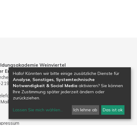
ildungsakademie Weinviertel
er Erzdiözese Wien
Hallo! Könnten wir bitte einige zusätzliche Dienste für
rchenplatz 1
Analyse, Sonstiges, Systemtechnische
-2191 Gaweinstal
Notwendigkeit & Social Media
aktivieren? Sie können
Ihre Zustimmung später jederzeit ändern oder
elefon: 02574 30203
zurückziehen.
-Mail:
bildungsakademie.weinviertel@edw.or.at
Lassen Sie mich wählen
...
Ich lehne ab
Das ist ok
mpressum
atenschutz