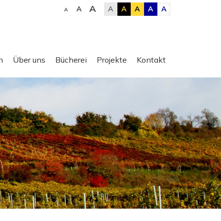
A
A
A
A
A
A
A
A
n
Über uns
Bücherei
Projekte
Kontakt