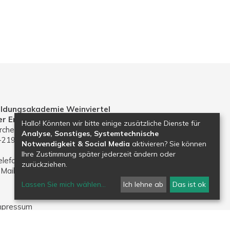
ildungsakademie Weinviertel
er Erzdiözese Wien
Hallo! Könnten wir bitte einige zusätzliche Dienste für
rchenplatz 1
Analyse, Sonstiges, Systemtechnische
-2191 Gaweinstal
Notwendigkeit & Social Media
aktivieren? Sie können
Ihre Zustimmung später jederzeit ändern oder
elefon: 02574 30203
zurückziehen.
-Mail:
bildungsakademie.weinviertel@edw.or.at
Lassen Sie mich wählen
...
Ich lehne ab
Das ist ok
mpressum
atenschutz